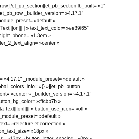
ow][/et_pb_section][et_pb_section fb_built= »1″
[et_pb_row _builder_version= »4.17.1″
module_preset= »default »
ext|||on||||| » text_text_color= »#e39f65″
_height_phone= »1.3em »
ader_2_text_align= »center »
= »4.17.1″ _module_preset= »default »
bal_colors_info= »{} »][et_pb_button
ment= »center » _builder_version= »4.17.1″
utton_bg_color= »#fcbb7b »
Text|||on||||| » button_use_icon= »off »
 _module_preset= »default »
text= »relecture et correction »
ton_text_size= »18px »
s= »13px » button_letter_spacing= »0px »