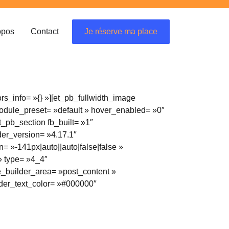
opos
Contact
Je réserve ma place
ors_info= »{} »][et_pb_fullwidth_image
odule_preset= »default » hover_enabled= »0″
t_pb_section fb_built= »1″
der_version= »4.17.1″
 »-141px|auto||auto|false|false »
» type= »4_4″
e_builder_area= »post_content »
ader_text_color= »#000000″