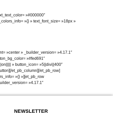
text_text_color= »#000000″
colors_info= »{} » text_font_size= »18px »
ment= »center » _builder_version= »4.17.1″
tton_bg_color= »#fed691″
||||| » button_icon= »5||divi||400″
utton][/et_pb_column][/et_pb_row]
rs_info= »{} »][et_pb_row
uilder_version= »4.17.1″
NEWSLETTER