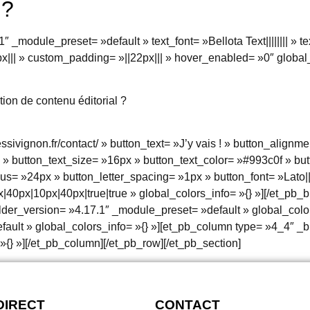
 ?
1″ _module_preset= »default » text_font= »Bellota Text|||||||| » 
x||| » custom_padding= »||22px||| » hover_enabled= »0″ global_
ion de contenu éditorial ?
nessivignon.fr/contact/ » button_text= »J’y vais ! » button_align
» button_text_size= »16px » button_text_color= »#993c0f » bu
= »24px » button_letter_spacing= »1px » button_font= »Lato|||on
0px|10px|40px|true|true » global_colors_info= »{} »][/et_pb_b
ilder_version= »4.17.1″ _module_preset= »default » global_colo
ault » global_colors_info= »{} »][et_pb_column type= »4_4″ _b
»{} »][/et_pb_column][/et_pb_row][/et_pb_section]
DIRECT
CONTACT