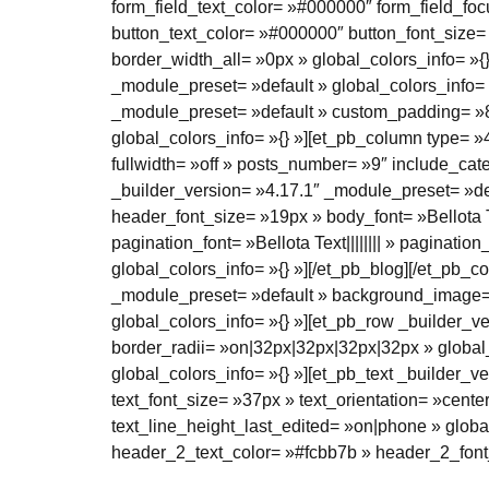
form_field_text_color= »#000000″ form_field_focu
button_text_color= »#000000″ button_font_size= »
border_width_all= »0px » global_colors_info= »{
_module_preset= »default » global_colors_info= »
_module_preset= »default » custom_padding= »8px
global_colors_info= »{} »][et_pb_column type= »
fullwidth= »off » posts_number= »9″ include_ca
_builder_version= »4.17.1″ _module_preset= »defa
header_font_size= »19px » body_font= »Bellota Te
pagination_font= »Bellota Text|||||||| » paginat
global_colors_info= »{} »][/et_pb_blog][/et_pb_c
_module_preset= »default » background_image= 
global_colors_info= »{} »][et_pb_row _builder_
border_radii= »on|32px|32px|32px|32px » global
global_colors_info= »{} »][et_pb_text _builder_ve
text_font_size= »37px » text_orientation= »cent
text_line_height_last_edited= »on|phone » global
header_2_text_color= »#fcbb7b » header_2_font