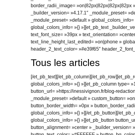
border_radii_image= »on|82px|82px|82px|82px » g
_builder_version= »4.17.1″ _module_preset= »def
_module_preset= »default » global_colors_info=
global_colors_info= »{} »][et_pb_text _builder_ve
text_font_size= »39px » text_orientation= »cent
text_line_height_last_edited= »on|phone » global
header_2_text_color= »#e39f65″ header_2_font_
Tous les articles
[/et_pb_text][/et_pb_column][/et_pb_row][et_pb
global_colors_info= »{} »][et_pb_column type= »
button_url= »https://inessivignon.fr/blog-redact
_module_preset= »default » custom_button= »on
button_border_width= »0px » button_border_radius
global_colors_info= »{} »][/et_pb_button][/et_p
global_colors_info= »{} »][et_pb_button button_url
button_alignment= »center » _builder_version= 
button_text_color= »#FFFFFF » button_bg_color