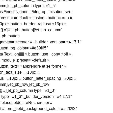
column][et_pb_column type= »1_5″
://inessivignon.fr/blog-optimisation-seo-
_preset= »default » custom_button= »on »
0px » button_border_radius= »13px »
»{} »][/et_pb_button][/et_pb_column]
t_pb_button
lignment= »center » _builder_version= »4.17.1″
button_bg_color= »#e39f65″
Text|||on||||| » button_use_icon= »off »
 _module_preset= »default »
button_text= »apprendre et se former »
ton_text_size= »18px »
us= »13px » button_letter_spacing= »0px »
olumn][/et_pb_row][et_pb_row
{} »][et_pb_column type= »1_3″
 type= »1_3″ _builder_version= »4.17.1″
» placeholder= »Rechercher »
 » form_field_background_color= »#f2f2f2″