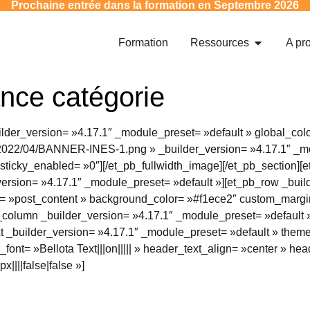
Prochaine entrée dans la formation
en Septembre 2026
Formation
Ressources
A pr
ance catégorie
uilder_version= »4.17.1″ _module_preset= »default » global_col
ds/2022/04/BANNER-INES-1.png » _builder_version= »4.17.1″ _m
sticky_enabled= »0″][/et_pb_fullwidth_image][/et_pb_section][e
ersion= »4.17.1″ _module_preset= »default »][et_pb_row _buil
 »post_content » background_color= »#f1ece2″ custom_margin=
column _builder_version= »4.17.1″ _module_preset= »default 
t _builder_version= »4.17.1″ _module_preset= »default » them
ont= »Bellota Text|||on||||| » header_text_align= »center » he
|||false|false »]