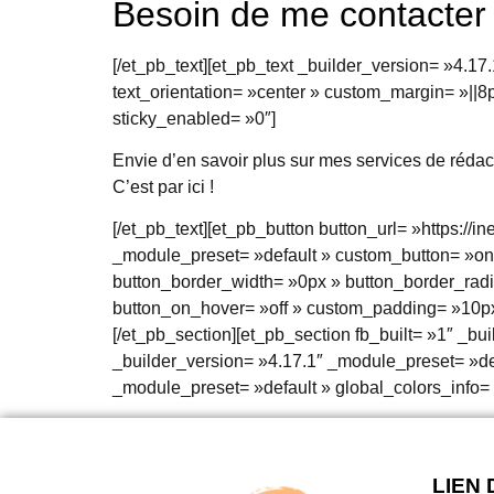
Besoin de me contacter
[/et_pb_text][et_pb_text _builder_version= »4.17.
text_orientation= »center » custom_margin= »||8p
sticky_enabled= »0″]
Envie d’en savoir plus sur mes services de rédact
C’est par ici !
[/et_pb_text][et_pb_button button_url= »https://i
_module_preset= »default » custom_button= »on 
button_border_width= »0px » button_border_radius
button_on_hover= »off » custom_padding= »10px|4
[/et_pb_section][et_pb_section fb_built= »1″ _bu
_builder_version= »4.17.1″ _module_preset= »def
_module_preset= »default » global_colors_info= 
LIEN 