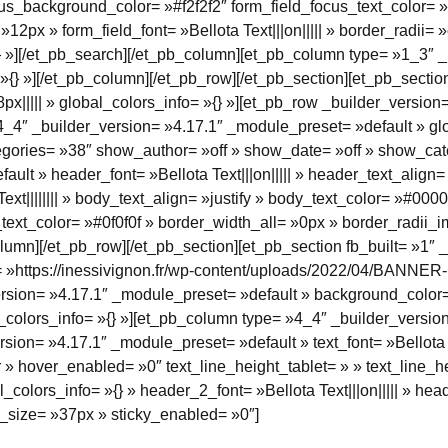
s_background_color= »#f2f2f2″ form_field_focus_text_color= »#0
12px » form_field_font= »Bellota Text|||on||||| » border_radii
} »][/et_pb_search][/et_pb_column][et_pb_column type= »1_3″ _
{} »][/et_pb_column][/et_pb_row][/et_pb_section][et_pb_section
||||| » global_colors_info= »{} »][et_pb_row _builder_version
4_4″ _builder_version= »4.17.1″ _module_preset= »default » glo
tegories= »38″ show_author= »off » show_date= »off » show_cat
ult » header_font= »Bellota Text|||on||||| » header_text_align
xt|||||||| » body_text_align= »justify » body_text_color= »#00
ion_text_color= »#0f0f0f » border_width_all= »0px » border_radi
olumn][/et_pb_row][/et_pb_section][et_pb_section fb_built= »1″ 
»https://inessivignon.fr/wp-content/uploads/2022/04/BANNER-
version= »4.17.1″ _module_preset= »default » background_colo
_colors_info= »{} »][et_pb_column type= »4_4″ _builder_versio
rsion= »4.17.1″ _module_preset= »default » text_font= »Bellota Te
er » hover_enabled= »0″ text_line_height_tablet= » » text_line
_colors_info= »{} » header_2_font= »Bellota Text|||on||||| » he
_size= »37px » sticky_enabled= »0″]