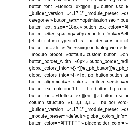
button_font= »Bellota Text|||on||||| » button_us
_builder_version= »4.17.1″ _module_preset= »defa
categorie/ » button_text= »optimisation seo » b
button_text_size= »18px » button_text_color= 
button_letter_spacing= »0px » button_font= »Bello
[et_pb_column type= »1_5″ _builder_version= »4.
button_url= »https://inessivignon.fr/blog-vie-de-
_module_preset= »default » custom_button= »on
button_border_width= »0px » button_border_radius
global_colors_info= »{} »][/et_pb_button][/et_p
global_colors_info= »{} »][et_pb_button button_ur
button_alignment= »center » _builder_version= 
button_text_color= »#FFFFFF » button_bg_color
button_font= »Bellota Text|||on||||| » button_use
column_structure= »1_3,1_3,1_3″ _builder_versi
_builder_version= »4.17.1″ _module_preset= »def
_module_preset= »default » global_colors_info=
button_color= »#FFFFFF » placeholder_color= »