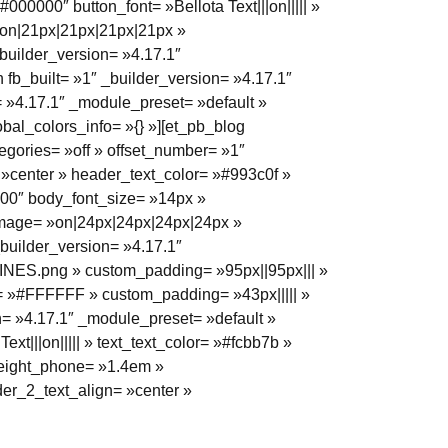
00000″ button_font= »Bellota Text|||on||||| »
= »on|21px|21px|21px|21px »
builder_version= »4.17.1″
 fb_built= »1″ _builder_version= »4.17.1″
= »4.17.1″ _module_preset= »default »
bal_colors_info= »{} »][et_pb_blog
egories= »off » offset_number= »1″
= »center » header_text_color= »#993c0f »
0000″ body_font_size= »14px »
i_image= »on|24px|24px|24px|24px »
_builder_version= »4.17.1″
INES.png » custom_padding= »95px||95px||| »
r= »#FFFFFF » custom_padding= »43px||||| »
n= »4.17.1″ _module_preset= »default »
xt|||on||||| » text_text_color= »#fcbb7b »
_height_phone= »1.4em »
ader_2_text_align= »center »