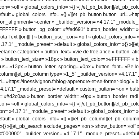
e_icon= »off » global_colors_info= »{} »][/et_pb_button][/et_pb_
ult » global_colors_info= »{} »][et_pb_button button_url= »https
utton_alignment= »center » _builder_version= »4.17.1″ _module
»#FFFFFF » button_bg_color= »#fed691″ button_border_width= »
ta Text|||on||||| » button_use_icon= »off » global_colors_info= 
17.1″ _module_preset= »default » global_colors_info= »{} »][e
freelance-categorie/ » button_text= »vie de freelance » button_a
 » button_text_size= »18px » button_text_color= »#FFFFFF » 
= »13px » button_letter_spacing= »0px » button_font= »Bellota 
b_column][et_pb_column type= »1_5″ _builder_version= »4.17.1″
l= »https://inessivignon.fr/blog-apprendre-et-se-former-blog/ » 
»4.17.1″ _module_preset= »default » custom_button= »on » but
= »#d2c0aa » button_border_width= »0px » button_border_radi
_icon= »off » global_colors_info= »{} »][/et_pb_button][/et_pb_c
on= »4.17.1″ _module_preset= »default » global_colors_info= »
ault » global_colors_info= »{} »][/et_pb_column][et_pb_column
 »{} »][et_pb_search exclude_pages= »on » show_button= »off 
#000000″ _builder_version= »4.17.1″ _module_preset= »default