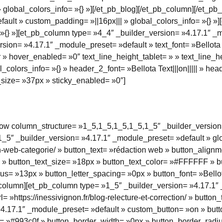
lobal_colors_info= »{} »][/et_pb_blog][/et_pb_column][/et_pb_r
ault » custom_padding= »||16px||| » global_colors_info= »{} »]
 »{} »][et_pb_column type= »4_4″ _builder_version= »4.17.1″ _
rsion= »4.17.1″ _module_preset= »default » text_font= »Bellota T
er » hover_enabled= »0″ text_line_height_tablet= » » text_line
_colors_info= »{} » header_2_font= »Bellota Text|||on||||| » he
size= »37px » sticky_enabled= »0″]
_row column_structure= »1_5,1_5,1_5,1_5,1_5″ _builder_version
1_5″ _builder_version= »4.17.1″ _module_preset= »default » glo
ion-web-categorie/ » button_text= »rédaction web » button_align
 » button_text_size= »18px » button_text_color= »#FFFFFF » b
= »13px » button_letter_spacing= »0px » button_font= »Bellota 
b_column][et_pb_column type= »1_5″ _builder_version= »4.17.1″
= »https://inessivignon.fr/blog-relecture-et-correction/ » button_
»4.17.1″ _module_preset= »default » custom_button= »on » but
= »#993c0f » button_border_width= »0px » button_border_radiu