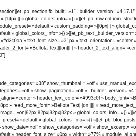
section][et_pb_section fb_built= »1″ _builder_version= »4.17.1
|14px||| » global_colors_info= »{} »][et_pb_row column_struc
odule_preset= »default » custom_padding= »||0px||| » global_c
ault » global_colors_info= »{} »][et_pb_text _builder_version=
lor= »#d2c0aa » text_font_size= »31px » text_orientation= »cente
ader_2_font= »Bellota Text|||on||||| » header_2_text_align= »c
0″]
clude_categories= »38″ show_thumbnail= »off » use_manual_ex
egories= »off » show_pagination= »off » _builder_version= »4.
_align= »center » header_text_color= »#993c0f » body_font= »Bell
px » read_more_font= »Bellota Text|||on||||| » read_more_text
mage= »on|82px|82px|82px|82px » global_colors_info= »{} »][
_preset= »default » global_colors_info= »{} »][et_pb_blog pos
 show_date= »off » show_categories= »off » show_excerpt= »of
efault » header_font_size= »0px » width= »77% » module_align