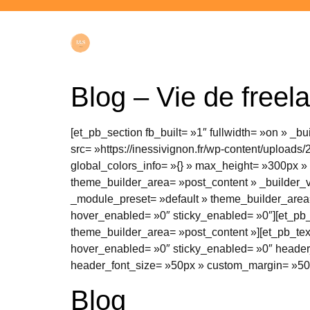
Blog – Vie de freel
[et_pb_section fb_built= »1″ fullwidth= »on » _b
src= »https://inessivignon.fr/wp-content/uploa
global_colors_info= »{} » max_height= »300px » 
theme_builder_area= »post_content » _builder_v
_module_preset= »default » theme_builder_area=
hover_enabled= »0″ sticky_enabled= »0″][et_pb_
theme_builder_area= »post_content »][et_pb_tex
hover_enabled= »0″ sticky_enabled= »0″ header_f
header_font_size= »50px » custom_margin= »50px|
Blog