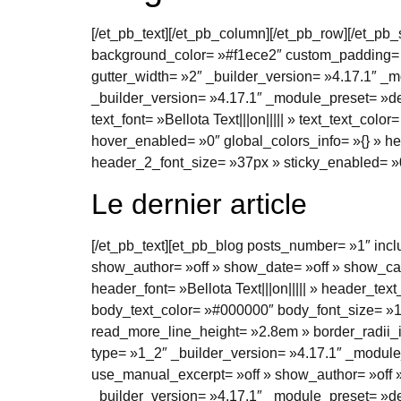
[/et_pb_text][/et_pb_column][/et_pb_row][/et_pb_
background_color= »#f1ece2″ custom_padding= »|
gutter_width= »2″ _builder_version= »4.17.1″ _m
_builder_version= »4.17.1″ _module_preset= »def
text_font= »Bellota Text|||on||||| » text_text_co
hover_enabled= »0″ global_colors_info= »{} » he
header_2_font_size= »37px » sticky_enabled= »
Le dernier article
[/et_pb_text][et_pb_blog posts_number= »1″ in
show_author= »off » show_date= »off » show_cat
header_font= »Bellota Text|||on||||| » header_text
body_text_color= »#000000″ body_font_size= »18
read_more_line_height= »2.8em » border_radii_i
type= »1_2″ _builder_version= »4.17.1″ _module
use_manual_excerpt= »off » show_author= »off »
_builder_version= »4.17.1″ _module_preset= »d