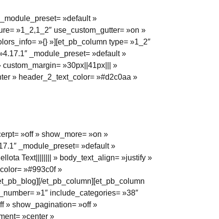
″ _module_preset= »default »
ture= »1_2,1_2″ use_custom_gutter= »on »
olors_info= »{} »][et_pb_column type= »1_2″
 »4.17.1″ _module_preset= »default »
r » custom_margin= »30px||41px||| »
enter » header_2_text_color= »#d2c0aa »
cerpt= »off » show_more= »on »
17.1″ _module_preset= »default »
ota Text|||||||| » body_text_align= »justify »
_color= »#993c0f »
/et_pb_blog][/et_pb_column][et_pb_column
ts_number= »1″ include_categories= »38″
f » show_pagination= »off »
ment= »center »