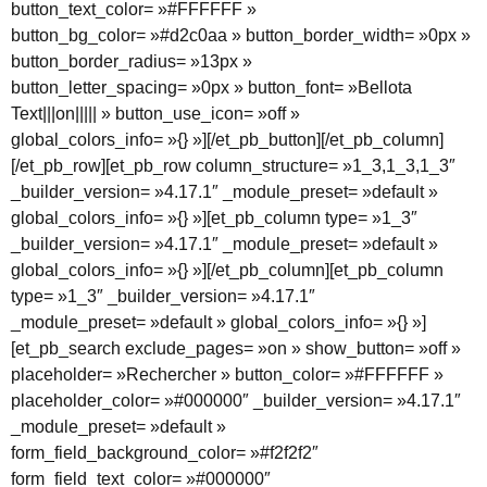
button_text_color= »#FFFFFF »
button_bg_color= »#d2c0aa » button_border_width= »0px »
button_border_radius= »13px »
button_letter_spacing= »0px » button_font= »Bellota
Text|||on||||| » button_use_icon= »off »
global_colors_info= »{} »][/et_pb_button][/et_pb_column]
[/et_pb_row][et_pb_row column_structure= »1_3,1_3,1_3″
_builder_version= »4.17.1″ _module_preset= »default »
global_colors_info= »{} »][et_pb_column type= »1_3″
_builder_version= »4.17.1″ _module_preset= »default »
global_colors_info= »{} »][/et_pb_column][et_pb_column
type= »1_3″ _builder_version= »4.17.1″
_module_preset= »default » global_colors_info= »{} »]
[et_pb_search exclude_pages= »on » show_button= »off »
placeholder= »Rechercher » button_color= »#FFFFFF »
placeholder_color= »#000000″ _builder_version= »4.17.1″
_module_preset= »default »
form_field_background_color= »#f2f2f2″
form_field_text_color= »#000000″