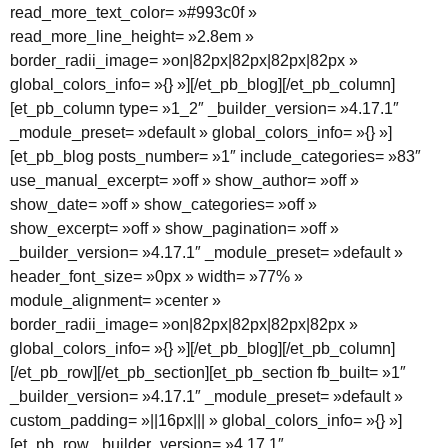
read_more_text_color= »#993c0f »
read_more_line_height= »2.8em »
border_radii_image= »on|82px|82px|82px|82px »
global_colors_info= »{} »][/et_pb_blog][/et_pb_column]
[et_pb_column type= »1_2″ _builder_version= »4.17.1″
_module_preset= »default » global_colors_info= »{} »]
[et_pb_blog posts_number= »1″ include_categories= »83″
use_manual_excerpt= »off » show_author= »off »
show_date= »off » show_categories= »off »
show_excerpt= »off » show_pagination= »off »
_builder_version= »4.17.1″ _module_preset= »default »
header_font_size= »0px » width= »77% »
module_alignment= »center »
border_radii_image= »on|82px|82px|82px|82px »
global_colors_info= »{} »][/et_pb_blog][/et_pb_column]
[/et_pb_row][/et_pb_section][et_pb_section fb_built= »1″
_builder_version= »4.17.1″ _module_preset= »default »
custom_padding= »||16px||| » global_colors_info= »{} »]
[et_pb_row _builder_version= »4.17.1″