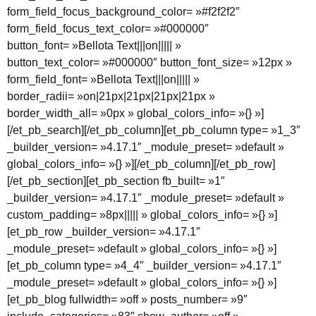
form_field_focus_background_color= »#f2f2f2″
form_field_focus_text_color= »#000000″
button_font= »Bellota Text|||on||||| »
button_text_color= »#000000″ button_font_size= »12px »
form_field_font= »Bellota Text|||on||||| »
border_radii= »on|21px|21px|21px|21px »
border_width_all= »0px » global_colors_info= »{} »]
[/et_pb_search][/et_pb_column][et_pb_column type= »1_3″
_builder_version= »4.17.1″ _module_preset= »default »
global_colors_info= »{} »][/et_pb_column][/et_pb_row]
[/et_pb_section][et_pb_section fb_built= »1″
_builder_version= »4.17.1″ _module_preset= »default »
custom_padding= »8px||||| » global_colors_info= »{} »]
[et_pb_row _builder_version= »4.17.1″
_module_preset= »default » global_colors_info= »{} »]
[et_pb_column type= »4_4″ _builder_version= »4.17.1″
_module_preset= »default » global_colors_info= »{} »]
[et_pb_blog fullwidth= »off » posts_number= »9″