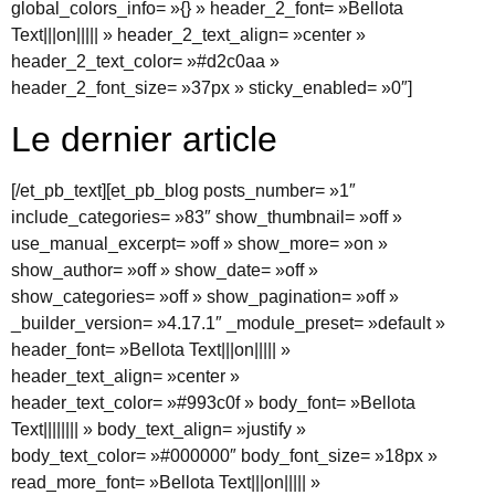
global_colors_info= »{} » header_2_font= »Bellota
Text|||on||||| » header_2_text_align= »center »
header_2_text_color= »#d2c0aa »
header_2_font_size= »37px » sticky_enabled= »0″]
Le dernier article
[/et_pb_text][et_pb_blog posts_number= »1″
include_categories= »83″ show_thumbnail= »off »
use_manual_excerpt= »off » show_more= »on »
show_author= »off » show_date= »off »
show_categories= »off » show_pagination= »off »
_builder_version= »4.17.1″ _module_preset= »default »
header_font= »Bellota Text|||on||||| »
header_text_align= »center »
header_text_color= »#993c0f » body_font= »Bellota
Text|||||||| » body_text_align= »justify »
body_text_color= »#000000″ body_font_size= »18px »
read_more_font= »Bellota Text|||on||||| »