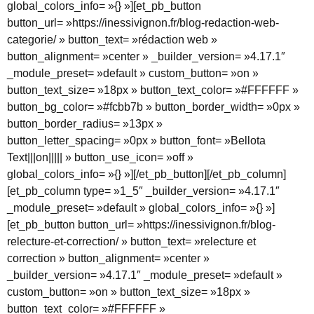
global_colors_info= »{} »][et_pb_button
button_url= »https://inessivignon.fr/blog-redaction-web-
categorie/ » button_text= »rédaction web »
button_alignment= »center » _builder_version= »4.17.1″
_module_preset= »default » custom_button= »on »
button_text_size= »18px » button_text_color= »#FFFFFF »
button_bg_color= »#fcbb7b » button_border_width= »0px »
button_border_radius= »13px »
button_letter_spacing= »0px » button_font= »Bellota
Text|||on||||| » button_use_icon= »off »
global_colors_info= »{} »][/et_pb_button][/et_pb_column]
[et_pb_column type= »1_5″ _builder_version= »4.17.1″
_module_preset= »default » global_colors_info= »{} »]
[et_pb_button button_url= »https://inessivignon.fr/blog-
relecture-et-correction/ » button_text= »relecture et
correction » button_alignment= »center »
_builder_version= »4.17.1″ _module_preset= »default »
custom_button= »on » button_text_size= »18px »
button_text_color= »#FFFFFF »