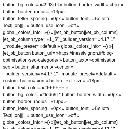
button_bg_color= »#993c0f » button_border_width= »0px »
button_border_radius= »13px »
button_letter_spacing= »0px » button_font= »Bellota
Text|||on||||| » button_use_icon= »off »
global_colors_info= »{} »][/et_pb_button][/et_pb_column]
[et_pb_column type= »1_5″ _builder_version= »4.17.1″
_module_preset= »default » global_colors_info= »{} »]
[et_pb_button button_url= »https://inessivignon.fr/blog-
optimisation-seo-categorie/ » button_text= »optimisation
seo » button_alignment= »center »
_builder_version= »4.17.1″ _module_preset= »default »
custom_button= »on » button_text_size= »18px »
button_text_color= »#FFFFFF »
button_bg_color= »#fed691″ button_border_width= »0px »
button_border_radius= »13px »
button_letter_spacing= »0px » button_font= »Bellota
Text|||on||||| » button_use_icon= »off »
global_colors_info= »{} »][/et_pb_button][/et_pb_column]