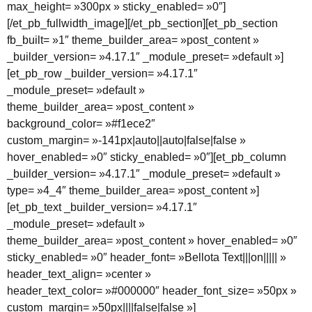
max_height= »300px » sticky_enabled= »0″]
[/et_pb_fullwidth_image][/et_pb_section][et_pb_section
fb_built= »1″ theme_builder_area= »post_content »
_builder_version= »4.17.1″ _module_preset= »default »]
[et_pb_row _builder_version= »4.17.1″
_module_preset= »default »
theme_builder_area= »post_content »
background_color= »#f1ece2″
custom_margin= »-141px|auto||auto|false|false »
hover_enabled= »0″ sticky_enabled= »0″][et_pb_column
_builder_version= »4.17.1″ _module_preset= »default »
type= »4_4″ theme_builder_area= »post_content »]
[et_pb_text _builder_version= »4.17.1″
_module_preset= »default »
theme_builder_area= »post_content » hover_enabled= »0″
sticky_enabled= »0″ header_font= »Bellota Text|||on||||| »
header_text_align= »center »
header_text_color= »#000000″ header_font_size= »50px »
custom_margin= »50px||||false|false »]