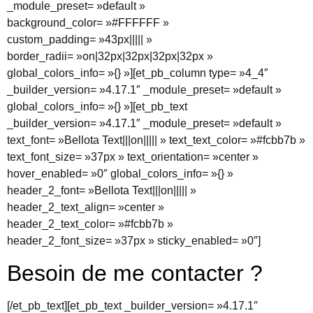
_module_preset= »default »
background_color= »#FFFFFF »
custom_padding= »43px||||| »
border_radii= »on|32px|32px|32px|32px »
global_colors_info= »{} »][et_pb_column type= »4_4″
_builder_version= »4.17.1″ _module_preset= »default »
global_colors_info= »{} »][et_pb_text
_builder_version= »4.17.1″ _module_preset= »default »
text_font= »Bellota Text|||on||||| » text_text_color= »#fcbb7b »
text_font_size= »37px » text_orientation= »center »
hover_enabled= »0″ global_colors_info= »{} »
header_2_font= »Bellota Text|||on||||| »
header_2_text_align= »center »
header_2_text_color= »#fcbb7b »
header_2_font_size= »37px » sticky_enabled= »0″]
Besoin de me contacter ?
[/et_pb_text][et_pb_text _builder_version= »4.17.1″