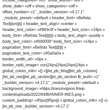
include_categories= »83″ show_author= »off »
show_date= »off » show_categories= »off »
offset_number= »1″ _builder_version= »4.17.1″
_module_preset= »default » header_font= »Bellota
Text|||on||||| » header_text_align= »center »
header_text_color= »#993c0f » header_font_size= »19px »
body_font= »Bellota Text|||||||| » body_text_align= »justify »
body_text_color= »#000000″ body_font_size= »14px »
pagination_font= »Bellota Text|||||||| »
pagination_text_color= »#0a0a0a »
border_width_all= »0px »
border_radii_image= »on|24px|24px|24px|24px »
global_colors_info= »{} »][/et_pb_blog][/et_pb_column]
[/et_pb_row][/et_pb_section][et_pb_section fb_built= »1″
_builder_version= »4.17.1″ _module_preset= »default »
background_image= »https://inessivignon.fr/wp-
content/uploads/2022/04/BANNER-INES.png »
custom_padding= »95px||95px||| » global_colors_info= »{} »]
[et_pb_row _builder_version= »4.17.1″