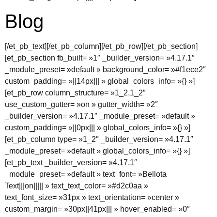
Blog
[/et_pb_text][/et_pb_column][/et_pb_row][/et_pb_section]
[et_pb_section fb_built= »1″ _builder_version= »4.17.1″
_module_preset= »default » background_color= »#f1ece2″
custom_padding= »||14px||| » global_colors_info= »{} »]
[et_pb_row column_structure= »1_2,1_2″
use_custom_gutter= »on » gutter_width= »2″
_builder_version= »4.17.1″ _module_preset= »default »
custom_padding= »||0px||| » global_colors_info= »{} »]
[et_pb_column type= »1_2″ _builder_version= »4.17.1″
_module_preset= »default » global_colors_info= »{} »]
[et_pb_text _builder_version= »4.17.1″
_module_preset= »default » text_font= »Bellota
Text|||on||||| » text_text_color= »#d2c0aa »
text_font_size= »31px » text_orientation= »center »
custom_margin= »30px||41px||| » hover_enabled= »0″