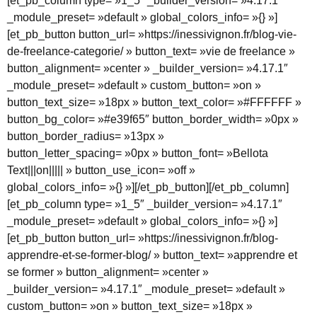
[et_pb_column type= »1_5″ _builder_version= »4.17.1″
_module_preset= »default » global_colors_info= »{} »]
[et_pb_button button_url= »https://inessivignon.fr/blog-vie-
de-freelance-categorie/ » button_text= »vie de freelance »
button_alignment= »center » _builder_version= »4.17.1″
_module_preset= »default » custom_button= »on »
button_text_size= »18px » button_text_color= »#FFFFFF »
button_bg_color= »#e39f65″ button_border_width= »0px »
button_border_radius= »13px »
button_letter_spacing= »0px » button_font= »Bellota
Text|||on||||| » button_use_icon= »off »
global_colors_info= »{} »][/et_pb_button][/et_pb_column]
[et_pb_column type= »1_5″ _builder_version= »4.17.1″
_module_preset= »default » global_colors_info= »{} »]
[et_pb_button button_url= »https://inessivignon.fr/blog-
apprendre-et-se-former-blog/ » button_text= »apprendre et
se former » button_alignment= »center »
_builder_version= »4.17.1″ _module_preset= »default »
custom_button= »on » button_text_size= »18px »