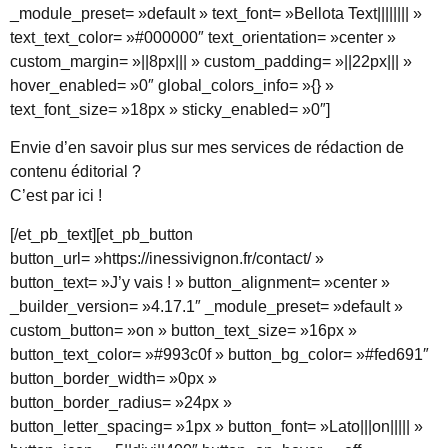
_module_preset= »default » text_font= »Bellota Text|||||||| »
text_text_color= »#000000″ text_orientation= »center »
custom_margin= »||8px||| » custom_padding= »||22px||| »
hover_enabled= »0″ global_colors_info= »{} »
text_font_size= »18px » sticky_enabled= »0″]
Envie d’en savoir plus sur mes services de rédaction de
contenu éditorial ?
C’est par ici !
[/et_pb_text][et_pb_button
button_url= »https://inessivignon.fr/contact/ »
button_text= »J’y vais ! » button_alignment= »center »
_builder_version= »4.17.1″ _module_preset= »default »
custom_button= »on » button_text_size= »16px »
button_text_color= »#993c0f » button_bg_color= »#fed691″
button_border_width= »0px »
button_border_radius= »24px »
button_letter_spacing= »1px » button_font= »Lato|||on||||| »